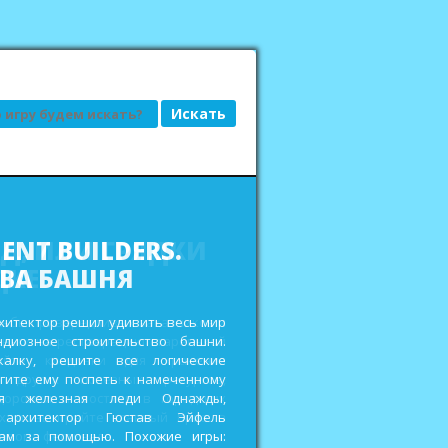
АД, ИЛИ ГРЯДКИ
ДКЕ
сьбы привередливых заказчиков и
еньги на реставрацию старенькой
ройте кладовки для хранения
 других полезных ресурсов,
дорожки и мостики в городских
ах и выиграйте главный приз в
овом фестивале. Похожие игры: