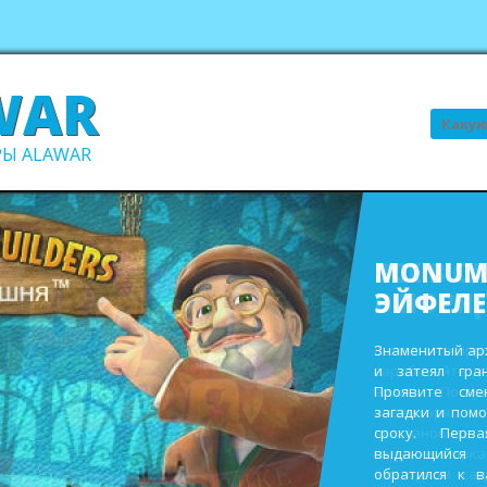
WAR
Поиск
Ы ALAWAR
ВСЕ В С
В ПОРЯ
Выполните про
заработайте д
виллы. Пост
инвентаря и
восстановите 
садах и парк
ежегодном сад