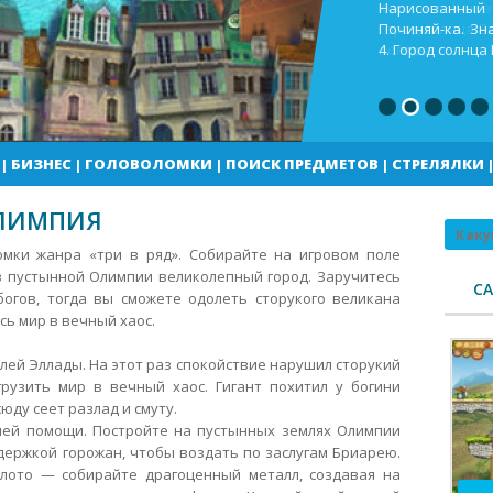
Кекс шоп Как в
Город солнца В
погоды
|
БИЗНЕС
|
ГОЛОВОЛОМКИ
|
ПОИСК ПРЕДМЕТОВ
|
СТРЕЛЯЛКИ
ОЛИМПИЯ
Поиск
мки жанра «три в ряд». Собирайте на игровом поле
в пустынной Олимпии великолепный город. Заручитесь
С
огов, тогда вы сможете одолеть сторукого великана
сь мир в вечный хаос.
ей Эллады. На этот раз спокойствие нарушил сторукий
рузить мир в вечный хаос. Гигант похитил у богини
юду сеет разлад и смуту.
шей помощи. Постройте на пустынных землях Олимпии
держкой горожан, чтобы воздать по заслугам Бриарею.
олото — собирайте драгоценный металл, создавая на