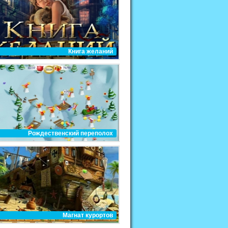
Книга желаний
Рождественский переполох
Магнат курортов