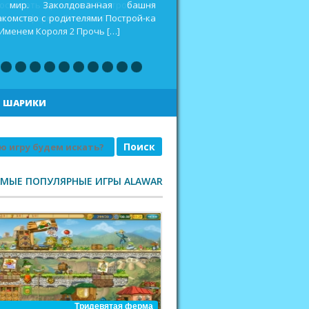
оспитать дракона 2 Построй-ка 4.
еселая ферма. Викинги Повелитель
|
ШАРИКИ
АМЫЕ ПОПУЛЯРНЫЕ ИГРЫ ALAWAR
Тридевятая ферма