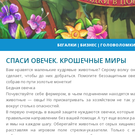
БЕГАЛКИ
|
БИЗНЕС
|
ГОЛОВОЛОМК
СПАСИ ОВЕЧЕК. КРОШЕЧНЫЕ МИРЫ
Вам нравятся маленькие кудрявые животные? Серому волку он
сделает, чтобы до них добраться. Помогите беззащитным ове
собрав по пути золотые монетки!
Бедная овечка
Почувствуйте себе фермером, в чьем подчинении находятся м
животные — овцы!
Но присматривать за хозяйством не так уж
вокруг столько опасностей.
В первую очередь в вашей защите нуждаются овечки, которые и
правильном направлении без вашей помощи. А тут еще волки раз
и ямы на каждом шагу. Оберегайте животных от серых хищник
расставляя на игровом поле стрелки-указатели. Только с