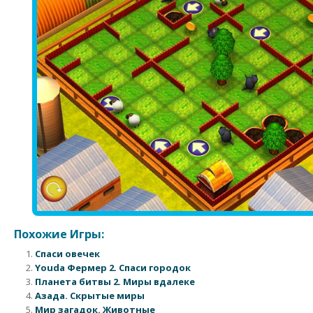
Похожие Игры:
Спаси овечек
Youda Фермер 2. Спаси городок
Планета битвы 2. Миры вдалеке
Азада. Скрытые миры
Мир загадок. Животные