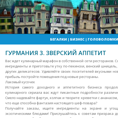
БЕГАЛКИ
|
БИЗНЕС
|
ГОЛОВОЛОМК
ГУРМАНИЯ 3. ЗВЕРСКИЙ АППЕТИТ
Вас ждет кулинарный марафон в собственной сети ресторанов. 
ингредиенты и приготовьте утку по-пекински, венский шницель,
других деликатесов. Удивляйте своих посетителей вкусными но
прибыль постройте помещения под новые рестораны.
Лакомый кусочек
История самого доходного и аппетитного бизнеса продол
кулинарного сериала вас ждут пикантные подробности различ
Смело надевайте фартук, колпак и творите: креветки с ананасом, 
что еще способна фантазия настоящего шеф-повара?
Получайте заказы, ищите ингредиенты на экране и угощ
экзотическими блюдами! Прислушайтесь к советам призрака д