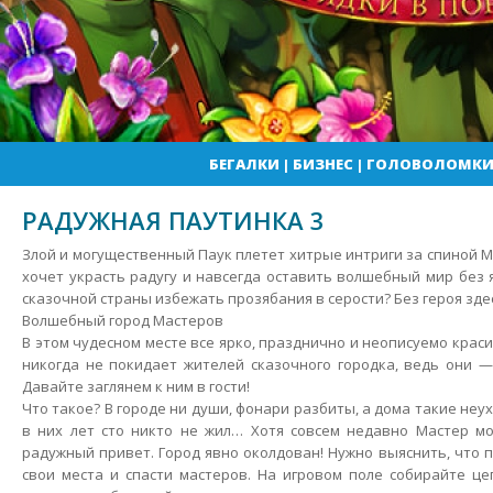
БЕГАЛКИ
|
БИЗНЕС
|
ГОЛОВОЛОМК
РАДУЖНАЯ ПАУТИНКА 3
Злой и могущественный Паук плетет хитрые интриги за спиной 
хочет украсть радугу и навсегда оставить волшебный мир без 
сказочной страны избежать прозябания в серости? Без героя зде
Волшебный город Мастеров
В этом чудесном месте все ярко, празднично и неописуемо краси
никогда не покидает жителей сказочного городка, ведь они 
Давайте заглянем к ним в гости!
Что такое? В городе ни души, фонари разбиты, а дома такие неу
в них лет сто никто не жил… Хотя совсем недавно Мастер м
радужный привет. Город явно околдован! Нужно выяснить, что 
свои места и спасти мастеров. На игровом поле собирайте це