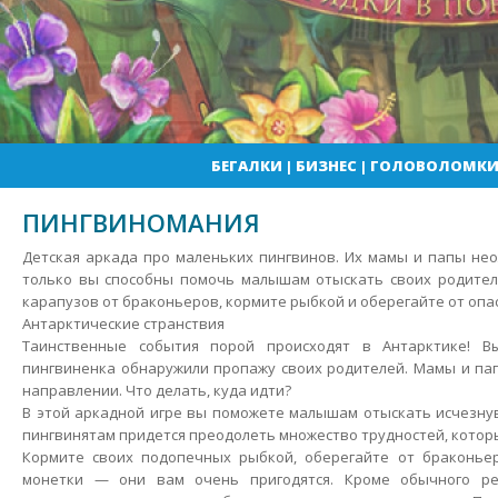
БЕГАЛКИ
|
БИЗНЕС
|
ГОЛОВОЛОМК
ПИНГВИНОМАНИЯ
Детская аркада про маленьких пингвинов. Их мамы и папы не
только вы способны помочь малышам отыскать своих родител
карапузов от браконьеров, кормите рыбкой и оберегайте от опа
Антарктические странствия
Таинственные события порой происходят в Антарктике!
Вы
пингвиненка обнаружили пропажу своих родителей. Мамы и па
направлении. Что делать, куда идти?
В этой аркадной игре вы поможете малышам отыскать исчезнув
пингвинятам придется преодолеть множество трудностей, которы
Кормите своих подопечных рыбкой, оберегайте от браконье
монетки — они вам очень пригодятся. Кроме обычного ре