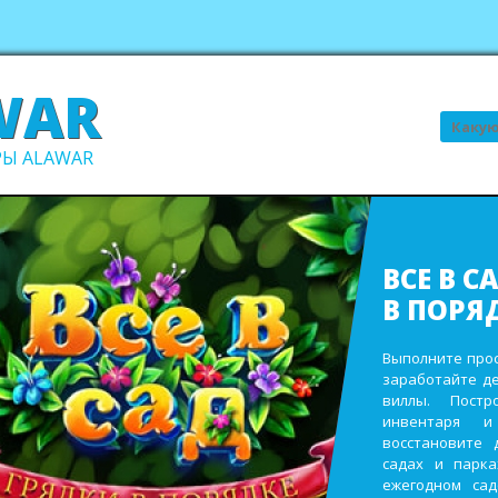
WAR
Поиск
Ы ALAWAR
ВСЕ В С
В ПОРЯ
Выполните про
заработайте д
виллы. Пост
инвентаря и
восстановите 
садах и парк
ежегодном сад