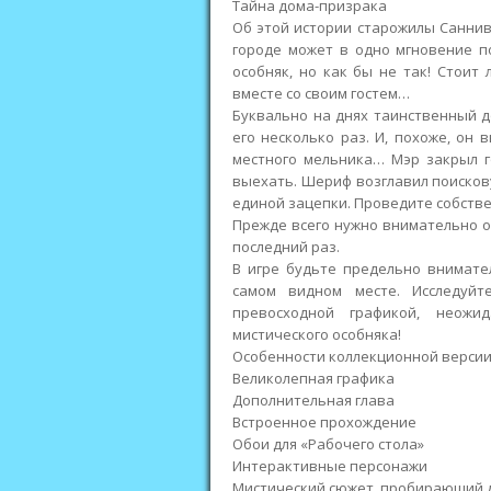
Тайна дома-призрака
Об этой истории старожилы Саннив
городе может в одно мгновение п
особняк, но как бы не так! Стоит 
вместе со своим гостем…
Буквально на днях таинственный д
его несколько раз. И, похоже, он
местного мельника… Мэр закрыл г
выехать. Шериф возглавил поискову
единой зацепки. Проведите собстве
Прежде всего нужно внимательно 
последний раз.
В игре будьте предельно внимате
самом видном месте. Исследуйт
превосходной графикой, неож
мистического особняка!
Особенности коллекционной версии
Великолепная графика
Дополнительная глава
Встроенное прохождение
Обои для «Рабочего стола»
Интерактивные персонажи
Мистический сюжет, пробирающий 