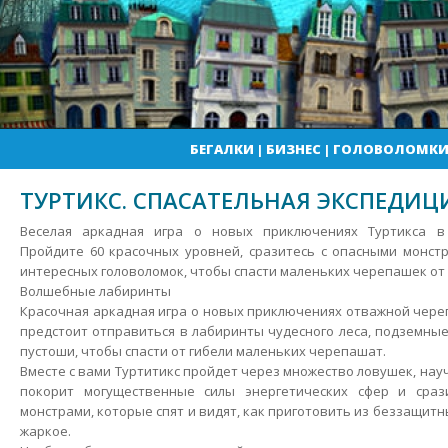
БЕГАЛКИ
|
БИЗНЕС
|
ГОЛОВОЛОМК
ТУРТИКС. СПАСАТЕЛЬНАЯ ЭКСПЕДИЦ
Веселая аркадная игра о новых приключениях Туртикса в
Пройдите 60 красочных уровней, сразитесь с опасными монст
интересных головоломок, чтобы спасти маленьких черепашек от 
Волшебные лабиринты
Красочная аркадная игра о новых приключениях отважной чере
предстоит отправиться в лабиринты чудесного леса, подземн
пустоши, чтобы спасти от гибели маленьких черепашат.
Вместе с вами Туртитикс пройдет через множество ловушек, нау
покорит могущественные силы энергетических сфер и сраз
монстрами, которые спят и видят, как приготовить из беззащи
жаркое.