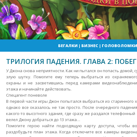
БЕГАЛКИ
|
БИЗНЕС
|
ГОЛОВОЛОМК
ТРИЛОГИЯ ПАДЕНИЯ. ГЛАВА 2: ПОБЕГ
У Джона снова неприятности. Как ни пытался он попасть домой, с
злую шутку. Помогите ему теперь выбраться из охраняемог
охраны и не засветившись перед камерами видеонаблюдени
этажа и начинайте действовать.
Спецагент поневоле
В первой части игры Джон попытался выбраться из старинного х
однако все оказалось не так просто.
После очередного падения
какого-то высотного здания, где сразу же раздался телефонный
велел Джону добраться до 13 этажа…
Помогите герою найти подходящую карту доступа, чтобы во
раздобудьте план этажа. Когда отключите все камеры видеон