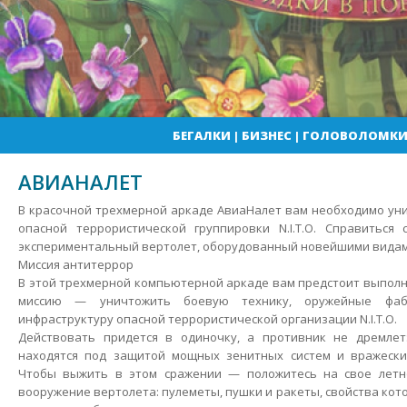
БЕГАЛКИ
|
БИЗНЕС
|
ГОЛОВОЛОМК
АВИАНАЛЕТ
В красочной трехмерной аркаде АвиаНалет вам необходимо ун
опасной террористической группировки N.I.T.O. Справиться
экспериментальный вертолет, оборудованный новейшими видам
Миссия антитеррор
В этой трехмерной компьютерной аркаде вам предстоит выпол
миссию — уничтожить боевую технику, оружейные фаб
инфраструктуру опасной террористической организации N.I.T.O.
Действовать придется в одиночку, а противник не дремле
находятся под защитой мощных зенитных систем и вражески
Чтобы выжить в этом сражении — положитесь на свое летн
вооружение вертолета: пулеметы, пушки и ракеты, свойства ко