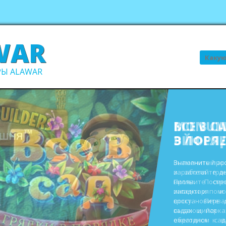
WAR
Поиск
Ы ALAWAR
ВСЕ В С
В ПОРЯ
Выполните про
заработайте д
виллы. Пост
инвентаря и
восстановите 
садах и парк
ежегодном сад