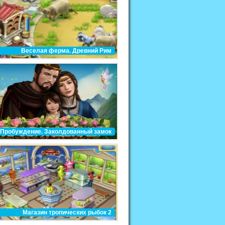
Веселая ферма. Древний Рим
Пробуждение. Заколдованный замок
Магазин тропических рыбок 2