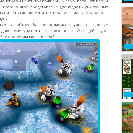
монстров и найти три волшебных самоцвета. Эти камни
 Всего в игре представлено двенадцать уникальных
ждой. Есть где порезвиться и размять лапы, а заодно —
нусы.
зка» и «Стрельба очередями») улучшают боевые
и дают ему уникальные способности. Они действуют
йте скорее мышку — и в бой!