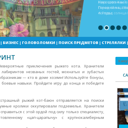
Кекс шоп Как в
Город солнца В
погоды
|
БИЗНЕС
|
ГОЛОВОЛОМКИ
|
ПОИСК ПРЕДМЕТОВ
|
СТРЕЛЯЛКИ
РИНТ
Поиск
 Невероятные приключения рыжего кота. Хранители
 лабиринтов незваных гостей, мохнатых и зубастых
С
образникам — кто в доме хозяин! Используйте бонусы,
 боевые навыки.
Пройдите игру до конца и победите
сстрашный рыжий кот-баюн отправляется на поиски
умные кролики оккупировали подземелье. Хранители
правиться с этой ордой под силу только специалисту,
товленному «цап-царапычу» с крупнокалиберным