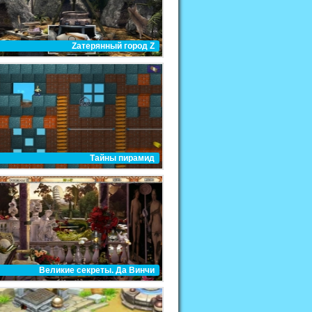
Zатерянный город Z
Тайны пирамид
Великие секреты. Да Винчи