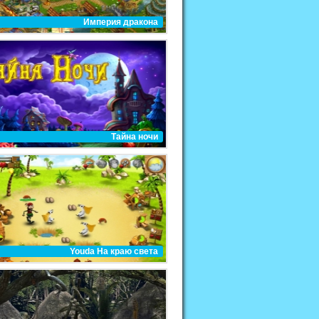
Империя дракона
Тайна ночи
Youda На краю света