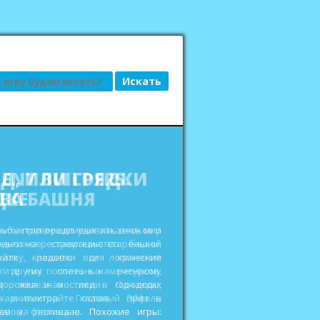
АД, ИЛИ ГРЯДКИ
ДКЕ
сьбы привередливых заказчиков и
еньги на реставрацию старенькой
ройте кладовки для хранения
 других полезных ресурсов,
дорожки и мостики в городских
ах и выиграйте главный приз в
овом фестивале. Похожие игры: