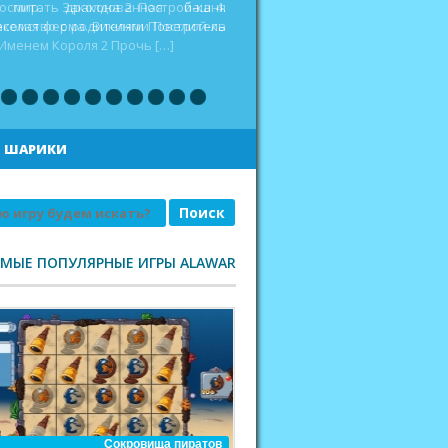
оспитать дракона 2 Построй-ка 4.
еселая ферма. Викинги Повелитель
|
ШАРИКИ
АМЫЕ ПОПУЛЯРНЫЕ ИГРЫ ALAWAR
Сокровища пиратов