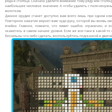
ряда и столбца. Сначала уделите внимание тому ряду или столбц
наибольшее числовое значение. А чтобы удалить с поля ненужн
молотком.
Данное орудие станет доступно вам всего лишь при одном кл
Повторное нажатие вернет вам чудо-руку, которой вы вновь с
ячейки. Главное, помните, что лимит ошибок ограничен, и е
окажетесь в самом начале уровня. Если же все-таки в какой-то
бессильны что-либо сделать, воспользуйтесь подсказкой и двига