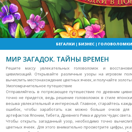
БЕГАЛКИ
|
БИЗНЕС
|
ГОЛОВОЛОМК
МИР ЗАГАДОК. ТАЙНЫ ВРЕМЕН
Решите массу увлекательных головоломок и восстанов
цивилизаций. Открывайте различные узоры на игровом пол
вычислить местонахождение цветных ячеек, и получайте золотые
Умопомрачительное путешествие
Отправляйтесь в потрясающее путешествие по древним цивил
точно не придется, ведь решение головоломок в стиле японск
весьма увлекательный и интересный. Главное, старайтесь кажд
ошибок, чтобы заработать как можно больше очков для 
артефактов Японии, Тибета, Древнего Рима и других Чудес света.
Чтобы открыть загаданный узор, необходимо точно вычисли
цветных ячеек. Для этого внимательно просмотрите цифры, ук