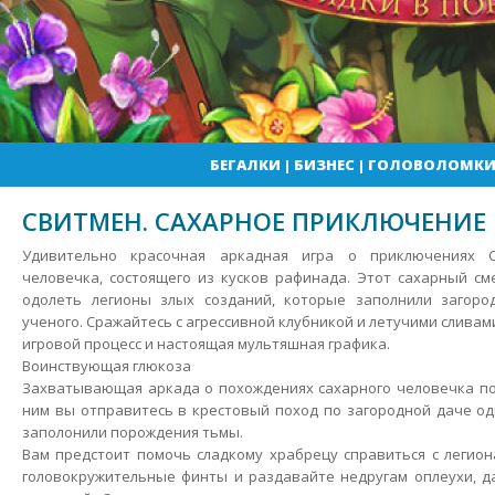
БЕГАЛКИ
|
БИЗНЕС
|
ГОЛОВОЛОМК
СВИТМЕН. САХАРНОЕ ПРИКЛЮЧЕНИЕ
Удивительно красочная аркадная игра о приключениях 
человечка, состоящего из кусков рафинада. Этот сахарный с
одолеть легионы злых созданий, которые заполнили загор
ученого. Сражайтесь с агрессивной клубникой и летучими сливам
игровой процесс и настоящая мультяшная графика.
Воинствующая глюкоза
Захватывающая аркада о похождениях сахарного человечка по
ним вы отправитесь в крестовый поход по загородной даче од
заполонили порождения тьмы.
Вам предстоит помочь сладкому храбрецу справиться с легио
головокружительные финты и раздавайте недругам оплеухи, д