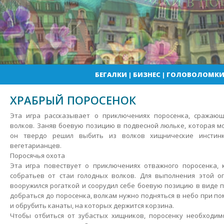
БЕГАЛКИ
|
БИЗНЕС
|
ГОЛОВОЛОМК
ХРАБРЫЙ ПОРОСЕНОК
Эта игра рассказывает о приключениях поросенка, сражающ
волков. Заняв боевую позицию в подвесной люльке, которая мо
он твердо решил выбить из волков хищнические инстин
вегетарианцев.
Поросячья охота
Эта игра повествует о приключениях отважного поросенка,
собратьев от стаи голодных волков.
Для выполнения этой оп
вооружился рогаткой и соорудил себе боевую позицию в виде 
добраться до поросенка, волкам нужно подняться в небо при 
и обрубить канаты, на которых держится корзина.
Чтобы отбиться от зубастых хищников, поросенку необходимо