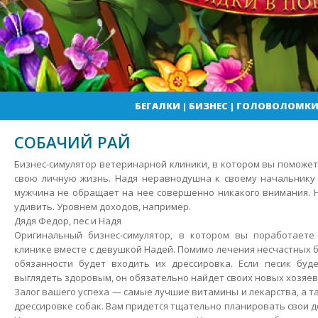
БЕГАЛКИ
|
БИЗНЕС
|
ГОЛОВОЛОМК
СОБАЧИЙ РАЙ
Бизнес-симулятор ветеринарной клиники, в котором вы поможе
свою личную жизнь. Надя неравнодушна к своему начальнику 
мужчина не обращает на нее совершенно никакого внимания. Н
удивить. Уровнем доходов, например.
Дядя Федор, пес и Надя
Оригинальный бизнес-симулятор, в котором вы поработает
клинике вместе с девушкой Надей. Помимо лечения несчастных 
обязанности будет входить их дрессировка. Если песик буд
выглядеть здоровым, он обязательно найдет своих новых хозяев
Залог вашего успеха — самые лучшие витамины и лекарства, а 
дрессировке собак. Вам придется тщательно планировать свои де