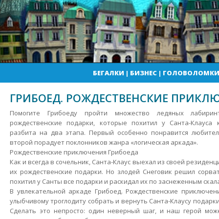
БЕГАЛКИ
|
БИЗНЕС
|
ГОЛОВОЛОМК
ГРИБОЕД. РОЖДЕСТВЕНСКИЕ ПРИКЛ
Помогите Грибоеду пройти множество ледяных лабири
рождественские подарки, которые похитил у Санта-Клауса 
разбита на два этапа. Первый особенно понравится любителя
второй порадует поклонников жанра «логическая аркада».
Рождественские приключения Грибоеда
Как и всегда в сочельник, Санта-Клаус выехал из своей резиденц
их рождественские подарки. Но злодей Снеговик решил сорват
похитил у Санты все подарки и раскидал их по заснеженным ска
В увлекательной аркаде Грибоед. Рождественские приключен
улыбчивому троглодиту собрать и вернуть Санта-Клаусу подарки
Сделать это непросто: один неверный шаг, и наш герой мож