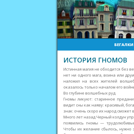
БЕГАЛКИ
ИСТОРИЯ ГНОМОВ
Истинная магия не обходится без ве
нет ни одного мага, воина или дру
наложил на всех жителей волше
оказалось только началом его вой
Во глубине волшебных руд
Гномы ликуют: старинное предание
видит сны как наяву: красивый, бог
знак: очень скоро их народ сможет 
Много лет назад Черный колдун упр
появились гномы — трудолюбивый
Чтобы их желание сбылось, нужно 