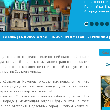
Кекс шоп Как в
Город солнца В
погоды
|
БИЗНЕС
|
ГОЛОВОЛОМКИ
|
ПОИСК ПРЕДМЕТОВ
|
СТРЕЛЯЛКИ
Поиск
щих снов. Но что делать, если во всей сказочной стране
ида, кто мог бы видеть сны? Такое страшное проклятие
С
бной страны могущественный Черный колдун, и это
ны против Светлого мира…
 сбывается! Наконец-то среди них появился тот, кто
атый город купается в лучах солнца… Для старейшин это
вернуться на поверхность земли!
ятал всех Светлых волшебников глубоко под землю. Так
 народец, мечтающий когда-нибудь выйти на свет.
заново отстроить Подземный город — таким, каким он