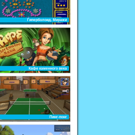
Гиперболоид. Миражи
Кафе каменного века
Пинг-понг