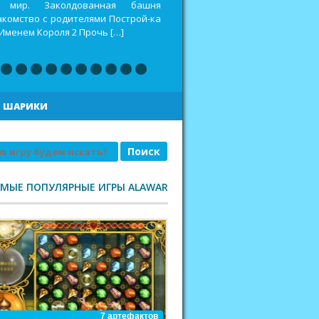
оспитать дракона 2 Построй-ка 4.
еселая ферма. Викинги Повелитель
|
ШАРИКИ
АМЫЕ ПОПУЛЯРНЫЕ ИГРЫ ALAWAR
7 артефактов