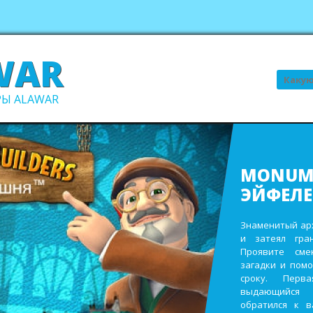
WAR
Поиск
Ы ALAWAR
ВСЕ В С
В ПОРЯ
Выполните про
заработайте д
виллы. Пост
инвентаря и
восстановите 
садах и парк
ежегодном сад