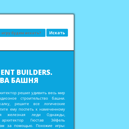
АД, ИЛИ ГРЯДКИ
ДКЕ
сьбы привередливых заказчиков и
еньги на реставрацию старенькой
ройте кладовки для хранения
 других полезных ресурсов,
дорожки и мостики в городских
ах и выиграйте главный приз в
овом фестивале. Похожие игры: