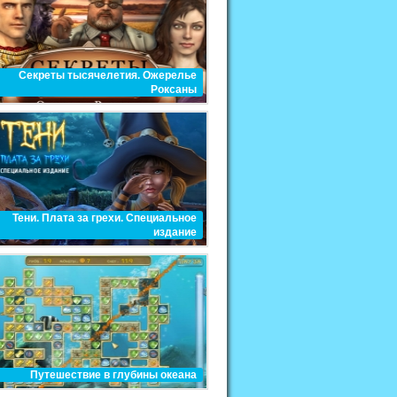
Секреты тысячелетия. Ожерелье
Роксаны
Тени. Плата за грехи. Специальное
издание
Путешествие в глубины океана