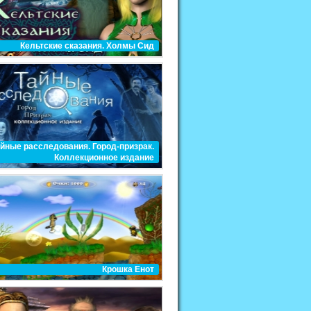
Кельтские cказания. Холмы Сид
йные расследования. Город-призрак.
Коллекционное издание
Крошка Енот