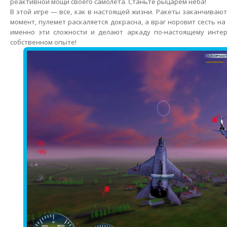
реактивной мощи своего самолета. Станьте рыцарем неба!
В этой игре — все, как в настоящей жизни. Ракеты заканчиваю
момент, пулемет раскаляется докрасна, а враг норовит сесть на
именно эти сложности и делают аркаду по-настоящему интер
собственном опыте!