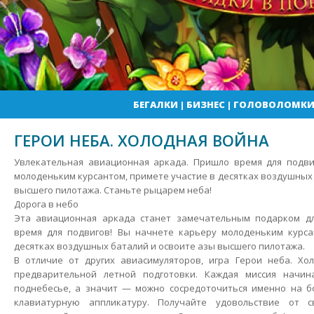
БЕГАЛКИ
|
БИЗНЕС
|
ГОЛОВОЛОМК
ГЕРОИ НЕБА. ХОЛОДНАЯ ВОЙНА
Увлекательная авиационная аркада. Пришло время для подви
молоденьким курсантом, примете участие в десятках воздушных
высшего пилотажа. Станьте рыцарем неба!
Дорога в небо
Эта авиационная аркада станет замечательным подарком дл
время для подвигов! Вы начнете карьеру молоденьким курса
десятках воздушных баталий и освоите азы высшего пилотажа.
В отличие от других авиасимуляторов, игра Герои неба. Хо
предварительной летной подготовки. Каждая миссия начин
поднебесье, а значит — можно сосредоточиться именно на б
клавиатурную аппликатуру. Получайте удовольствие от св