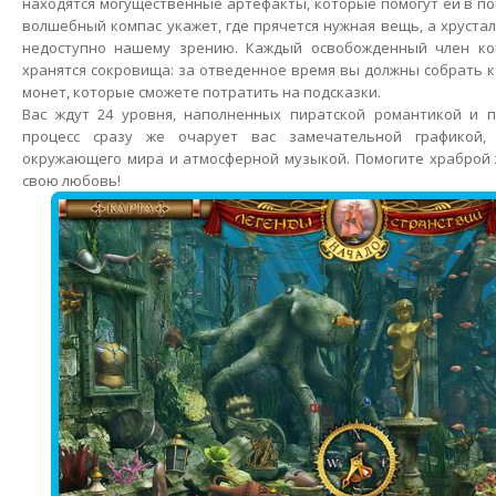
находятся могущественные артефакты, которые помогут ей в пои
волшебный компас укажет, где прячется нужная вещь, а хруста
недоступно нашему зрению. Каждый освобожденный член ко
хранятся сокровища: за отведенное время вы должны собрать 
монет, которые сможете потратить на подсказки.
Вас ждут 24 уровня, наполненных пиратской романтикой и п
процесс сразу же очарует вас замечательной графикой,
окружающего мира и атмосферной музыкой. Помогите храброй 
свою любовь!