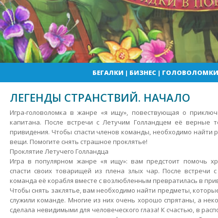
БЕГАЛКИ
|
БИЗНЕС
|
ГОЛОВОЛОМК
ЛЕГЕНДЫ СТРАНСТВИЙ. НАЧАЛО
Игра-головоломка в жанре «я ищу», повествующая о приклю
капитана. После встречи с Летучим Голландцем её верные 
привидения. Чтобы спасти членов команды, необходимо найти
вещи. Помогите снять страшное проклятье!
Проклятие Летучего Голландца
Игра в популярном жанре «я ищу»: вам предстоит помочь х
спасти своих товарищей из плена злых чар.
После встречи с
команда её корабля вместе с возлюбленным превратилась в при
Чтобы снять заклятье, вам необходимо найти предметы, которы
служили команде. Многие из них очень хорошо спрятаны, а нек
сделала невидимыми для человеческого глаза! К счастью, в рас