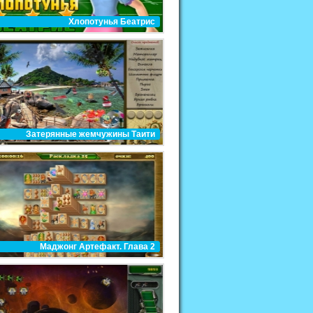
Хлопотунья Беатрис
Затерянные жемчужины Таити
Маджонг Артефакт. Глава 2