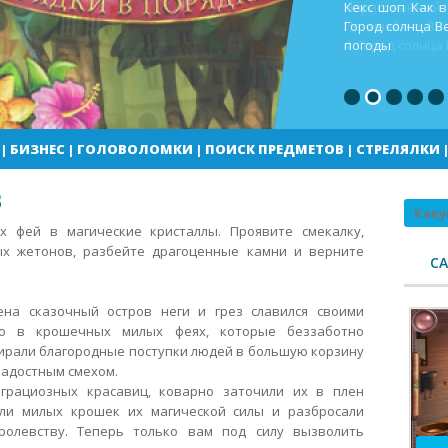
Кекс шоп Как в
Город солнца В
погоды
|
БИЗНЕС
|
ГОЛОВОЛОМКИ
|
ПОИСК ПРЕДМЕТОВ
|
СТРЕЛЯЛКИ
В
Поиск
 фей в магические кристаллы. Проявите смекалку,
х жетонов, разбейте драгоценные камни и верните
С
ена сказочный остров неги и грез славился своими
 в крошечных милых феях, которые беззаботно
бирали благородные поступки людей в большую корзину
радостным смехом.
грациозных красавиц, коварно заточили их в плен
ли милых крошек их магической силы и разбросали
ролевству. Теперь только вам под силу вызволить