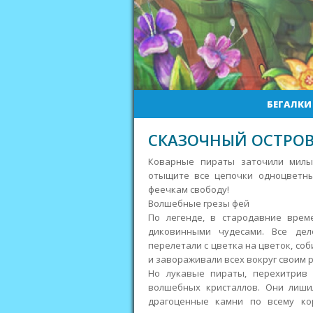
БЕГАЛКИ
СКАЗОЧНЫЙ ОСТРО
Коварные пираты заточили милых
отыщите все цепочки одноцветны
феечкам свободу!
Волшебные грезы фей
По легенде, в стародавние врем
диковинными чудесами.
Все дело
перелетали с цветка на цветок, со
и завораживали всех вокруг своим 
Но лукавые пираты, перехитрив 
волшебных кристаллов. Они лиши
драгоценные камни по всему ко