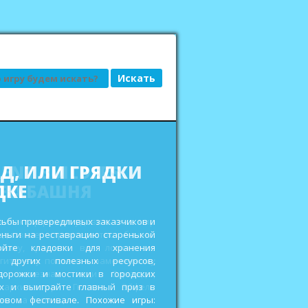
АД, ИЛИ ГРЯДКИ
ДКЕ
сьбы привередливых заказчиков и
еньги на реставрацию старенькой
ройте кладовки для хранения
 других полезных ресурсов,
дорожки и мостики в городских
ах и выиграйте главный приз в
овом фестивале. Похожие игры: