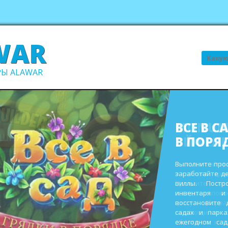
WAR
Поиск
Ы ALAWAR
ВСЕ В С
В ПОРЯ
Выполните про
заработайте д
виллы. Пост
инвентаря и
восстановите 
садах и парк
ежегодном сад