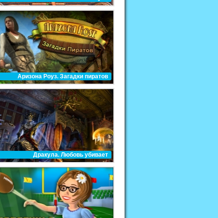
Аризона Роуз. Загадки пиратов
Дракула. Любовь убивает