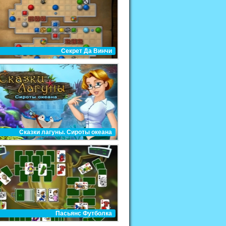
Секрет Да Винчи
Сказки лагуны. Сироты океана
Пасьянс Футболка