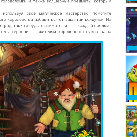
, головоломки, а также волшебные предметы, которым
 используя свое магическое мастерство, помогите
ого королевства избавиться от заклятий колдуньи. На
реград, так что будьте внимательны — каждый предмет
итесь терпения — жителям королевства нужна ваша