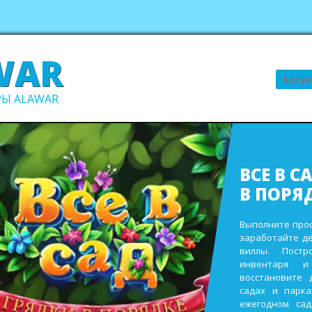
WAR
Поиск
Ы ALAWAR
ВСЕ В С
В ПОРЯ
Выполните про
заработайте д
виллы. Пост
инвентаря и
восстановите 
садах и парк
ежегодном сад