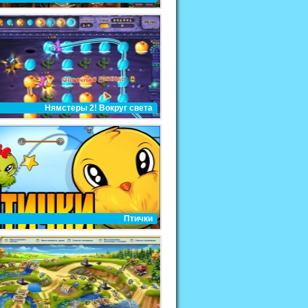
Нямстеры 2! Вокруг света
Птички