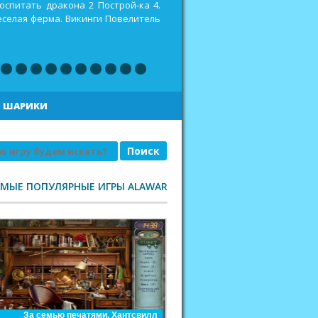
оспитать дракона 2 Построй-ка 4.
еселая ферма. Викинги Повелитель
|
ШАРИКИ
АМЫЕ ПОПУЛЯРНЫЕ ИГРЫ ALAWAR
За семью печатями. Хантсвилл