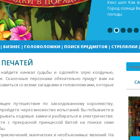
Кекс шоп Как в
Город солнца В
погоды
|
БИЗНЕС
|
ГОЛОВОЛОМКИ
|
ПОИСК ПРЕДМЕТОВ
|
СТРЕЛЯЛКИ
 ПЕЧАТЕЙ
Поиск
 найдите кинжал судьбы и одолейте злую колдунью,
е. Сказочные персонажи обязательно придут вам на
С
правиться со всеми загадками и головоломками, которые
ящее путешествие по заколдованному королевству,
 пройдете через множество испытаний.
Вы побываете в
рывать кодовые замки и разбираться в электричестве.
сте с прекрасной принцессой Витой на поиски семи
бы.
 приключений, магических и необъяснимых явлений. На