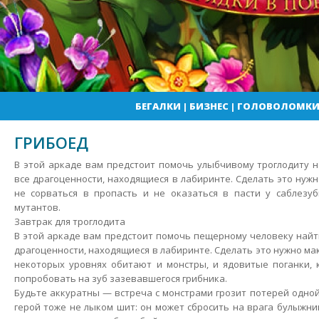
БЕГАЛКИ
|
БИЗНЕС
|
ГОЛОВОЛОМК
ГРИБОЕД
В этой аркаде вам предстоит помочь улыбчивому троглодиту н
все драгоценности, находящиеся в лабиринте. Сделать это нуж
не сорваться в пропасть и не оказаться в пасти у саблезуб
мутантов.
Завтрак для троглодита
В этой аркаде вам предстоит помочь пещерному человеку найти
драгоценности, находящиеся в лабиринте.
Сделать это нужно ма
некоторых уровнях обитают и монстры, и ядовитые поганки, 
попробовать на зуб зазевавшегося грибника.
Будьте аккуратны — встреча с монстрами грозит потерей одной
герой тоже не лыком шит: он может сбросить на врага булыжни