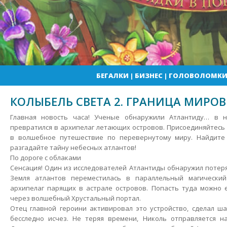
БЕГАЛКИ
|
БИЗНЕС
|
ГОЛОВОЛОМК
КОЛЫБЕЛЬ СВЕТА 2. ГРАНИЦА МИРОВ
Главная новость часа! Ученые обнаружили Атлантиду… в н
превратился в архипелаг летающих островов. Присоединяйтесь 
в волшебное путешествие по перевернутому миру. Найдите
разгадайте тайну небесных атлантов!
По дороге с облаками
Сенсация!
Один из исследователей Атлантиды обнаружил потер
Земля атлантов переместилась в параллельный магически
архипелаг парящих в астрале островов. Попасть туда можно
через волшебный Хрустальный портал.
Отец главной героини активировал это устройство, сделал ш
бесследно исчез. Не теряя времени, Николь отправляется н