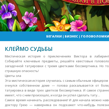
БЕГАЛКИ
|
БИЗНЕС
|
ГОЛОВОЛОМК
КЛЕЙМО СУДЬБЫ
Мистическая история о приключениях Виктора в лабиринт
Собирайте ключевые предметы, решайте квестовые головоло
загадочной татуировки с тремя цветками бессмертника. Но то
страшную опасность!
Цветы зла
Эта мистическая история случилась с самым обычным офицером 
очнулся собственном доме — голова раскалывается от боли
татуировка в виде трех цветков бессмертника. И самое странн
имеет, что с ним произошло, и когда он успел сделать тату…
Самое время начинать расследование! И для начала можно нав
доктору Грею — наверняка он подскажет что-нибудь полезно