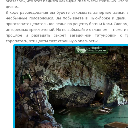
оказалось, что этот бедняга накануне свел счеты с жизнью. Что ж
делом…
В ходе расследования вы будете открывать запертые замки, 
необычные головоломки. Вы побываете в Нью-Йорке и Дели,
приготовите целительное зелье по рецепту богини Кали. Словом
интересных приключений. Но не забывайте о главном — помогит
прошлое и разгадать секрет загадочной татуировки с т
торопитесь, эти цветы таят страшную опасность!