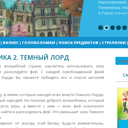
Кекс шоп Как в
Город солнца В
погоды
|
БИЗНЕС
|
ГОЛОВОЛОМКИ
|
ПОИСК ПРЕДМЕТОВ
|
СТРЕЛЯЛКИ
КА 2. ТЕМНЫЙ ЛОРД
Поиск
о волшебной стране, научитесь использовать силу
 и расколдуйте фей. С каждой освобожденной феей
С
 Лорда. Вы сможете победить его и спасти жителей
, в земли, которые находятся во власти Темного Лорда.
ый чародей. Он похитил доброго волшебника, который
асти игры, а вместе с ним — всех фей сказочного
 найти и расколдовать фей. Это уменьшит силу Темного
.
ависит от исхода этой битвы. Будьте внимательны,