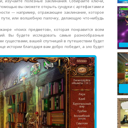
ги, изучайте полезные заклинания. Собирайте ключи,
 помощью вы сможете открыть сундуки с артефактами и
ности — например, отражающее заклинание, которое
о пути, или волшебную палочку, делающую что-нибудь
жанре «поиск предметов», которая понравится всем
ий. Вы будете исследовать самые разнообразные
ми существами, вашей спутницей в путешествии будет
це истории благодаря вам добро победит, а зло будет