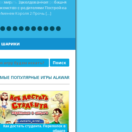
оспитать дракона 2 Построй-ка 4.
еселая ферма. Викинги Повелитель
|
ШАРИКИ
АМЫЕ ПОПУЛЯРНЫЕ ИГРЫ ALAWAR
Как достать студента. Переполох в
общаге