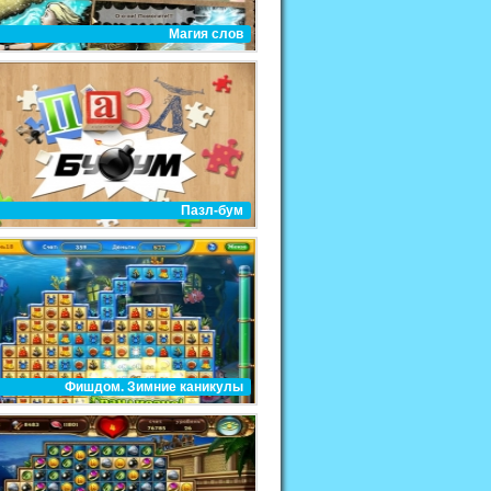
Магия слов
Пазл-бум
Фишдом. Зимние каникулы