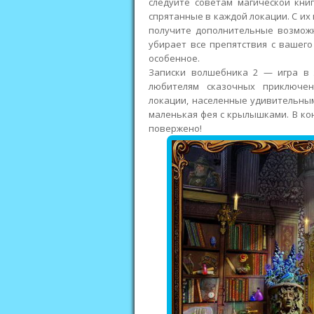
следуйте советам магической кни
спрятанные в каждой локации. С их
получите дополнительные возмож
убирает все препятствия с вашег
особенное.
Записки волшебника 2 — игра в 
любителям сказочных приключен
локации, населенные удивительны
маленькая фея с крылышками. В кон
повержено!