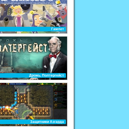
Гамлет
Дрожь. Полтергейст
Защитники Азгарда