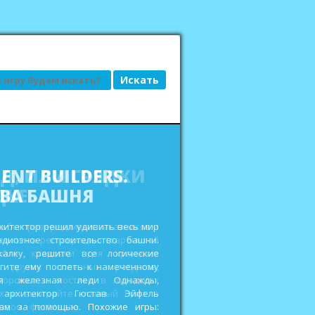
АД, ИЛИ ГРЯДКИ
ДКЕ
сьбы привередливых заказчиков и
еньги на реставрацию старенькой
ройте кладовки для хранения
 других полезных ресурсов,
дорожки и мостики в городских
ах и выиграйте главный приз в
овом фестивале. Похожие игры: