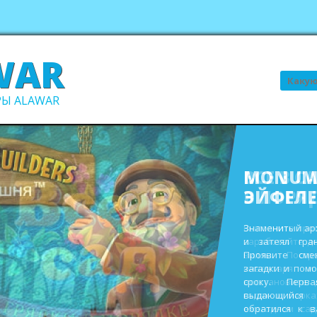
WAR
Поиск
Ы ALAWAR
ВСЕ В С
В ПОРЯ
Выполните про
заработайте д
виллы. Пост
инвентаря и
восстановите 
садах и парк
ежегодном сад