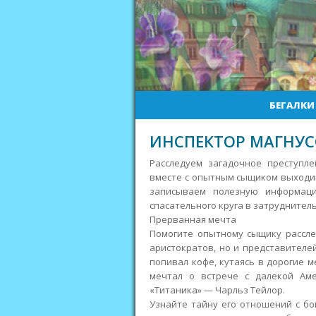
БЕГАЛКИ
ИНСПЕКТОР МАГНУС
Расследуем загадочное преступл
вместе с опытным сыщиком выходим
записываем полезную информац
спасательного круга в затруднител
Прерванная мечта
Помогите опытному сыщику рассле
аристократов, но и представителей
попивал кофе, кутаясь в дорогие ме
мечтал о встрече с далекой Ам
«Титаника» — Чарльз Тейлор.
Узнайте тайну его отношений с б