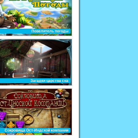
Повелитель погоды
Загадки царства сна
Сокровища Ост-Индской компании