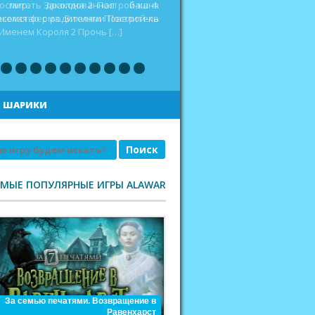
оспитать дракона 2 Построй-ка 4.
еселая ферма. Викинги Повелитель
|
ШАРИКИ
АМЫЕ ПОПУЛЯРНЫЕ ИГРЫ ALAWAR
За семью печатями. Возвращение в
Равенхарст