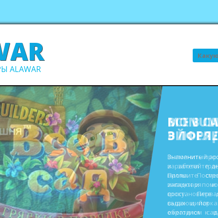
WAR
Поиск
Ы ALAWAR
ВСЕ В С
В ПОРЯ
Выполните про
заработайте д
виллы. Пост
инвентаря и
восстановите 
садах и парк
ежегодном сад