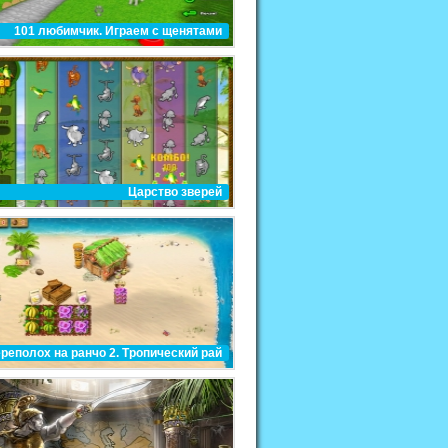
101 любимчик. Играем с щенятами
Царство зверей
реполох на ранчо 2. Тропический рай