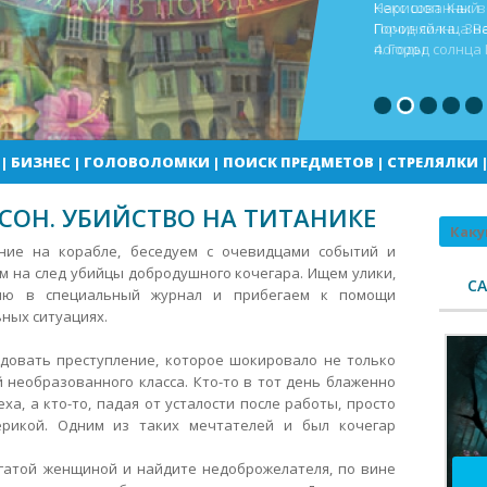
Кекс шоп Как в
Город солнца В
погоды
|
БИЗНЕС
|
ГОЛОВОЛОМКИ
|
ПОИСК ПРЕДМЕТОВ
|
СТРЕЛЯЛКИ
СОН. УБИЙСТВО НА ТИТАНИКЕ
Поиск
ение на корабле, беседуем с очевидцами событий и
 на след убийцы добродушного кочегара. Ищем улики,
С
ию в специальный журнал и прибегаем к помощи
ьных ситуациях.
довать преступление, которое шокировало не только
 необразованного класса. Кто-то в тот день блаженно
ха, а кто-то, падая от усталости после работы, просто
ерикой. Одним из таких мечтателей и был кочегар
огатой женщиной и найдите недоброжелателя, по вине