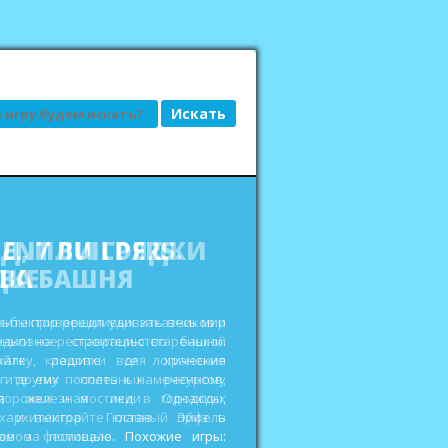
АД, ИЛИ ГРЯДКИ
ДКЕ
сьбы привередливых заказчиков и
еньги на реставрацию старенькой
ройте кладовки для хранения
 других полезных ресурсов,
дорожки и мостики в городских
ах и выиграйте главный приз в
овом фестивале. Похожие игры: