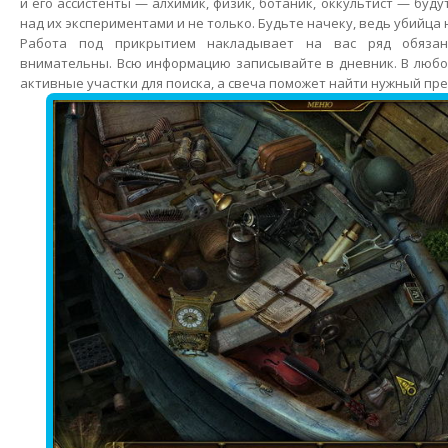
и его ассистенты — алхимик, физик, ботаник, оккультист — буду
над их экспериментами и не только. Будьте начеку, ведь убийца 
Работа под прикрытием накладывает на вас ряд обязанн
внимательны. Всю информацию записывайте в дневник. В любо
активные участки для поиска, а свеча поможет найти нужный пре