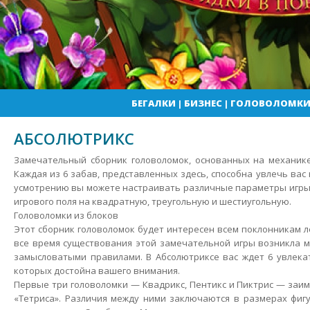
БЕГАЛКИ
|
БИЗНЕС
|
ГОЛОВОЛОМК
АБСОЛЮТРИКС
Замечательный сборник головоломок, основанных на механике
Каждая из 6 забав, представленных здесь, способна увлечь вас 
усмотрению вы можете настраивать различные параметры игры, 
игрового поля на квадратную, треугольную и шестиугольную.
Головоломки из блоков
Этот сборник головоломок будет интересен всем поклонникам л
все время существования этой замечательной игры возникла м
замысловатыми правилами. В Абсолютриксе вас ждет 6 увлека
которых достойна вашего внимания.
Первые три головоломки — Квадрикс, Пентикс и Пиктрис — заим
«Тетриса». Различия между ними заключаются в размерах фиг