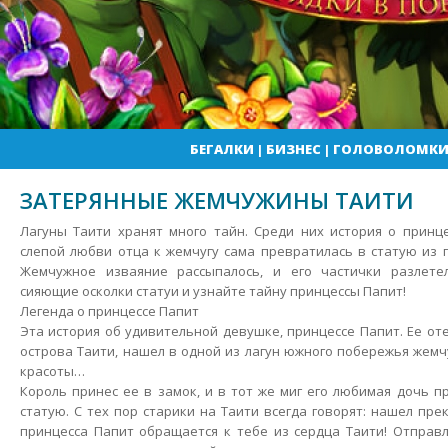
БЕГАЛКИ
|
БИЗНЕС
|
ГОЛОВОЛОМК
ЗАТЕРЯННЫЕ ЖЕМЧУЖИНЫ ТАИТИ
Лагуны Таити хранят много тайн. Среди них история о принце
слепой любви отца к жемчугу сама превратилась в статую из
Жемчужное изваяние рассыпалось, и его частички разлет
сияющие осколки статуи и узнайте тайну принцессы Папит!
Легенда о принцессе Папит
Эта история об удивительной девушке, принцессе Папит. Ее от
острова Таити, нашел в одной из лагун южного побережья жем
красоты…
Король принес ее в замок, и в тот же миг его любимая дочь 
статую. С тех пор старики на Таити всегда говорят: нашел пр
принцесса Папит обращается к тебе из сердца Таити! Отправ