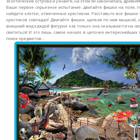
экзотические острова и узнайте, на этом ли закончилась древняя
Ваше первое серьезное испытание: двигайте фишки на поле, 
найдете клетки, отмеченные крестиком. Расставьте все фишки 
крестиков совпадал! Двигайте фишки, щелкая по ним мышкой,
внешний вид каждой фигурки: как только она оказывается на св
светиться! И это лишь самое начало в цепочке интереснейших 
поиск предметов…