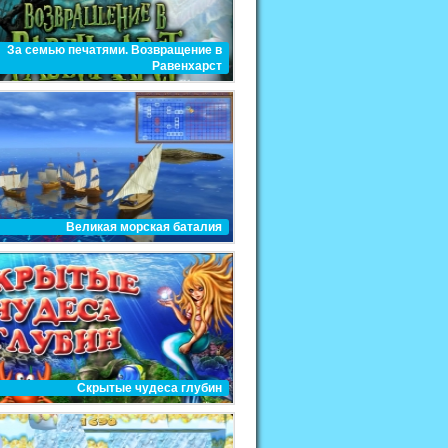
За семью печатями. Возвращение в
Равенхарст
Великая морская баталия
Скрытые чудеса глубин