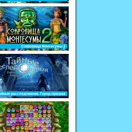
Сокровища Монтесумы 2
айные расследования. Город-призрак