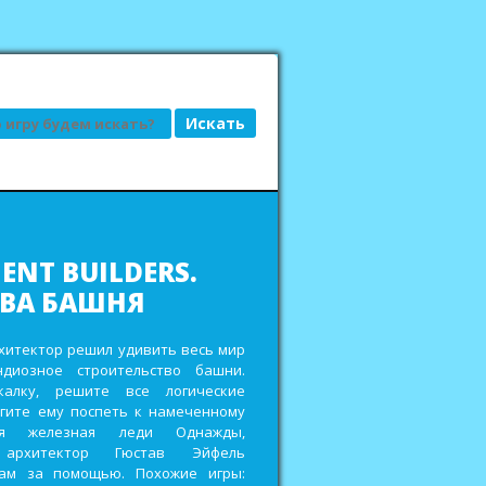
АД, ИЛИ ГРЯДКИ
ДКЕ
сьбы привередливых заказчиков и
еньги на реставрацию старенькой
ройте кладовки для хранения
 других полезных ресурсов,
дорожки и мостики в городских
ах и выиграйте главный приз в
овом фестивале. Похожие игры: