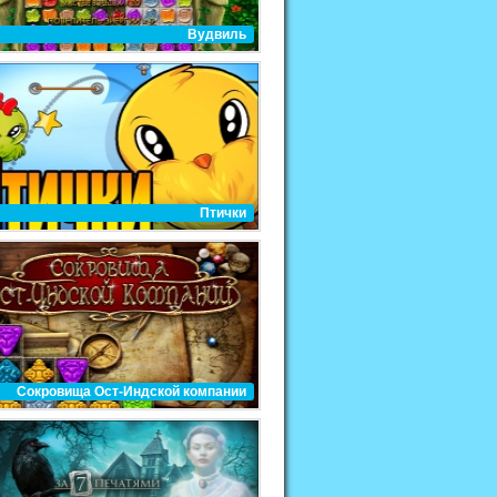
Вудвиль
Птички
Сокровища Ост-Индской компании