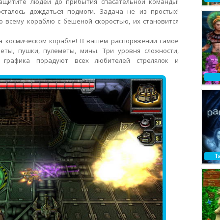
ащитите людей до прибытия спасательной команды!
сталось дождаться подмоги. Задача не из простых!
о всему кораблю с бешеной скоростью, их становится
а космическом корабле! В вашем распоряжении самое
ты, пушки, пулеметы, мины. Три уровня сложности,
 графика порадуют всех любителей стрелялок и
Т