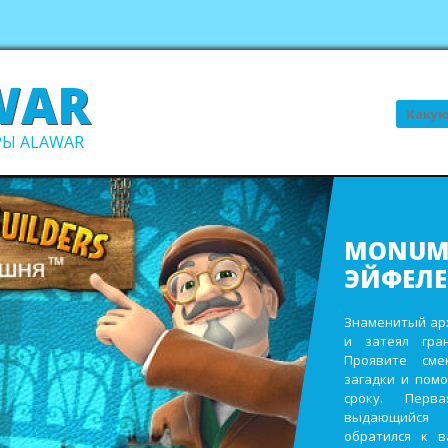
WAR
Поиск
Ы ALAWAR
ВСЕ В С
В ПОРЯ
Выполните про
заработайте д
виллы. Пост
инвентаря и
восстановите 
садах и парк
ежегодном сад