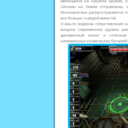
имеющееся на корабле оружие, з
Сигналы на Землю отправлены, о
Инопланетяне распространяются п
все больше с каждой минутой.
Станьте лидером сопротивления н
мощное современное оружие: раке
динамичный сюжет и отличная
напряженных космических баталий!