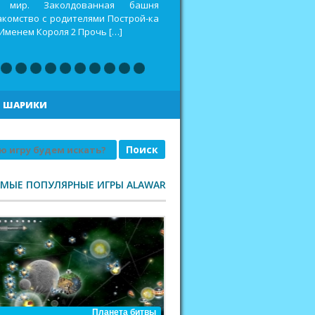
оспитать дракона 2 Построй-ка 4.
еселая ферма. Викинги Повелитель
|
ШАРИКИ
АМЫЕ ПОПУЛЯРНЫЕ ИГРЫ ALAWAR
Планета битвы