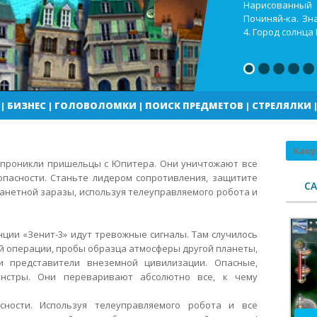
Кекс шоп Как в
Город солнца В
погоды
|
БИЗНЕС
|
ГОЛОВОЛОМКИ
|
ПОИСК ПРЕДМЕТОВ
|
СТРЕЛЯЛКИ
Поиск
» проникли пришельцы с Юпитера. Они уничтожают все
опасности. Станьте лидером сопротивления, защитите
С
анетной заразы, используя телеуправляемого робота и
ции «Зенит-3» идут тревожные сигналы. Там случилось
й операции, пробы образца атмосферы другой планеты,
и представители внеземной цивилизации. Опасные,
нстры. Они переваривают абсолютно все, к чему
ности. Используя телеуправляемого робота и все