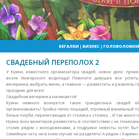
БЕГАЛКИ
|
БИЗНЕС
|
ГОЛОВОЛОМК
СВАДЕБНЫЙ ПЕРЕПОЛОХ 2
У Куинн, известного организатора свадеб, новое дело: пров
возле Ниагарского водопада! Помогите девушке все успеть
вечеринки, выбрать меню, а главное — разместить и развлечь г
праздник для всех!
Свадебная вечеринка начинается!
Куинн немного волнуется: таких грандиозных свадеб 
организовывать! Тройка пегих лошадей, огромный ванильный то
белые голуби, перелетающие от столика к столику… И так много г
Нужно всех визитеров разместить в соответствии с их пожелан
столик рядом с молодоженами, а подружки невесты хотят быт
Семейную чету ни в коем случае не разделять! А рядом с Кармен 