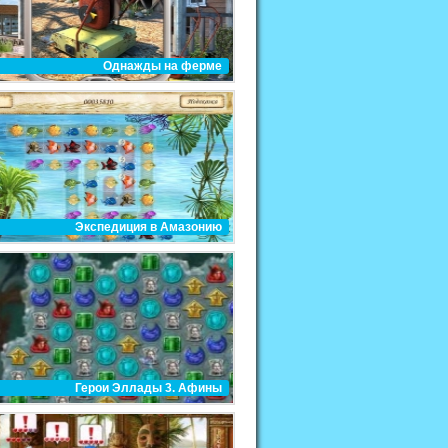
Однажды на ферме
Экспедиция в Амазонию
Герои Эллады 3. Афины