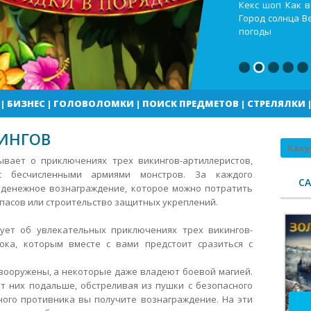
Кекс шоп Как в
Город солнца В
погоды
|
БИЗНЕС
|
ГОЛОВОЛОМКИ
|
ПОИСК ПРЕДМЕТОВ
|
СТРЕЛЯЛКИ
ИНГОВ
Поиск
ывает о приключениях трех викингов-артиллеристов,
с бесчисленными армиями монстров. За каждого
С
 денежное вознаграждение, которое можно потратить
пасов или строительство защитных укреплений.
ует об увлекательных приключениях трех викингов-
ока, которым вместе с вами предстоит сразиться с
 вооружены, а некоторые даже владеют боевой магией.
т них подальше, обстреливая из пушки с безопасного
ного противника вы получите вознаграждение. На эти