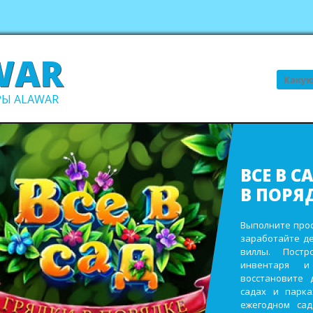
WAR
Поиск
Ы ALAWAR
ВСЕ В С
В ПОРЯ
Выполните про
заработайте д
виллы. Пост
инвентаря и
восстановите 
садах и парк
ежегодном сад