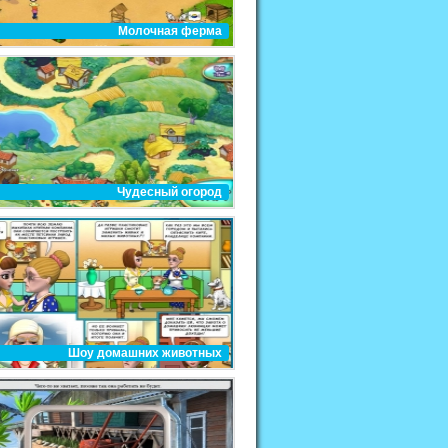
Молочная ферма
Чудесный огород
Шоу домашних животных