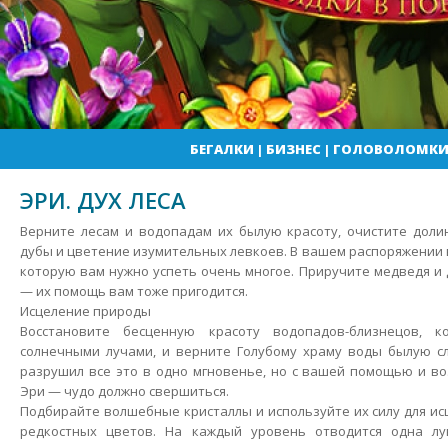
БЕГАЛКИ
|
БИЗНЕС
|
ГОЛОВОЛОМК
ЭРИ. ДУХ ЛЕСА
Верните лесам и водопадам их былую красоту, очистите доли
дубы и цветение изумительных левкоев. В вашем распоряжении в
которую вам нужно успеть очень многое. Приручите медведя и 
— их помощь вам тоже пригодится.
Исцеление природы
Восстановите бесценную красоту водопадов-близнецов, к
солнечными лучами, и верните Голубому храму воды былую с
разрушил все это в одно мгновенье, но с вашей помощью и в
Эри — чудо должно свершиться.
Подбирайте волшебные кристаллы и используйте их силу для ис
редкостных цветов. На каждый уровень отводится одна лу