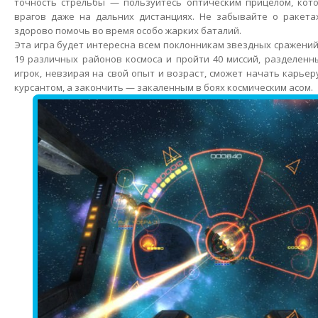
точность стрельбы — пользуйтесь оптическим прицелом, кот
врагов даже на дальних дистанциях. Не забывайте о ракета
здорово помочь во время особо жарких баталий.
Эта игра будет интересна всем поклонникам звездных сражений
19 различных районов космоса и пройти 40 миссий, разделенн
игрок, невзирая на свой опыт и возраст, сможет начать карье
курсантом, а закончить — закаленным в боях космическим асом.