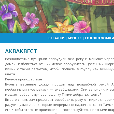
БЕГАЛКИ
|
БИЗНЕС
|
ГОЛОВОЛОМК
АКВАКВЕСТ
Разноцветные пузырьки запрудили всю реку и мешают чере
домой. Избавиться от них легко: вооружитесь цветными шари
пушки с таким расчетом, чтобы попасть в группу как миниму
цвета.
Речное происшествие
Бурные весенние дожди прошли над волшебной рекой А
необычными пузырьками — аквабульками.
Они заполонили вс
мешают забавному черепашонку Тимми добраться домой.
Вместе с ним, вам предстоит освободить реку от мириад пере
радуги пузырьков, которые непрерывно надвигаются на Тимми 
его. Чтобы этого не произошло — воспользуйтесь цветными шар