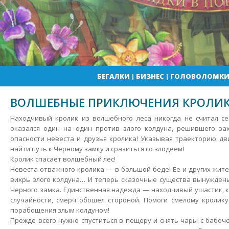
БЕГАЛКИ
|
БИЗНЕС
|
ГОЛОВОЛОМК
ВОЛШЕБНЫЕ ПРИКЛЮЧЕНИЯ КРОЛИ
Находчивый кролик из волшебного леса никогда не считал се
оказался один на один против злого колдуна, решившего зах
опасности невеста и друзья кролика! Указывая траекторию дв
найти путь к Черному замку и сразиться со злодеем!
Кролик спасает волшебный лес!
Невеста отважного кролика — в большой беде! Ее и других жит
вихрь злого колдуна… И теперь сказочные существа вынужден
Черного замка. Единственная надежда — находчивый ушастик, к
случайности, смерч обошел стороной. Помоги смелому кролику
порабощения злым колдуном!
Прежде всего нужно спуститься в пещеру и снять чары с бабоч