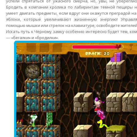
успели спрятаться от ужасного смерча, но, увы, не уберегли
Бродить в компании кролика по лабиринтам темной пещеры не
умеет двигать предметы, если вдруг они окажутся преградой на
яблоки, которые увеличивают жизненную энергию! Управл
помощью мышки или стрелок на клавиатуре, освободите жителей
Искать путь к Черному замку особенно интересно будет тем, ко
— «бегалки» и «бродилки».