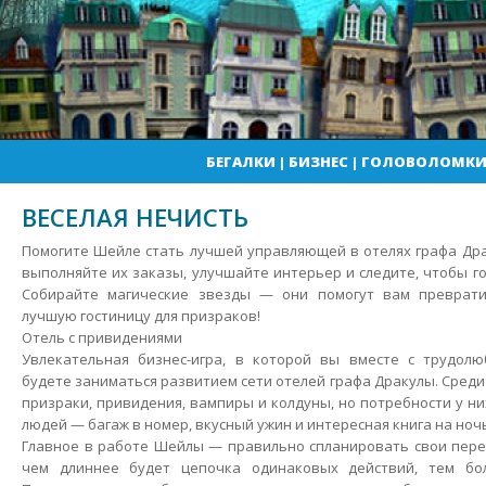
БЕГАЛКИ
|
БИЗНЕС
|
ГОЛОВОЛОМК
ВЕСЕЛАЯ НЕЧИСТЬ
Помогите Шейле стать лучшей управляющей в отелях графа Дра
выполняйте их заказы, улучшайте интерьер и следите, чтобы г
Собирайте магические звезды — они помогут вам преврати
лучшую гостиницу для призраков!
Отель с привидениями
Увлекательная бизнес-игра, в которой вы вместе с трудо
будете заниматься развитием сети отелей графа Дракулы.
Среди
призраки, привидения, вампиры и колдуны, но потребности у ни
людей — багаж в номер, вкусный ужин и интересная книга на ноч
Главное в работе Шейлы — правильно спланировать свои пере
чем длиннее будет цепочка одинаковых действий, тем бо