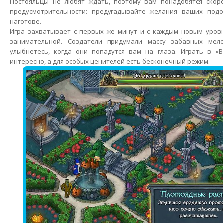
Постояльцы не любят ждать, поэтому вам понадобятся скоро
предусмотрительности: предугадывайте желания ваших под
наготове.
Игра захватывает с первых же минут и с каждым новым уровн
занимательной. Создатели придумали массу забавных ме
улыбнетесь, когда они попадутся вам на глаза. Играть в «В
интересно, а для особых ценителей есть бесконечный режим.