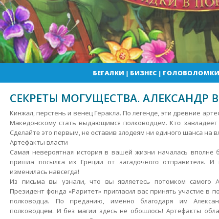
БЕГАЛКИ
|
БИЗНЕС
|
ГОЛОВОЛОМК
СЕКРЕТЫ МОГУЩЕСТВА. АЛЕКСАНДР 
Кинжал, перстень и венец Геракла. По легенде, эти древние арт
Македонскому стать выдающимся полководцем. Кто завладеет 
Сделайте это первым, не оставив злодеям ни единого шанса на в
Артефакты власти
Самая невероятная история в вашей жизни началась вполне 
пришла посылка из Греции от загадочного отправителя. И
изменилась навсегда!
Из письма вы узнали, что вы являетесь потомком самого А
Президент фонда «Раритет» пригласил вас принять участие в п
полководца. По преданию, именно благодаря им Алексан
полководцем. И без магии здесь не обошлось! Артефакты обл