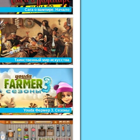
Сага о вампире. Начало
Таинственный мир искусства
Youda Фермер 3. Сезоны