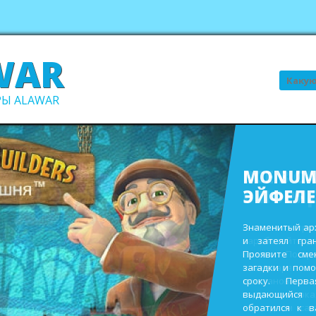
WAR
Поиск
Ы ALAWAR
ВСЕ В С
В ПОРЯ
Выполните про
заработайте д
виллы. Пост
инвентаря и
восстановите 
садах и парк
ежегодном сад