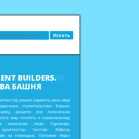
АД, ИЛИ ГРЯДКИ
ДКЕ
сьбы привередливых заказчиков и
еньги на реставрацию старенькой
ройте кладовки для хранения
 других полезных ресурсов,
дорожки и мостики в городских
ах и выиграйте главный приз в
овом фестивале. Похожие игры: