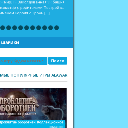
оспитать дракона 2 Построй-ка 4.
еселая ферма. Викинги Повелитель
|
ШАРИКИ
АМЫЕ ПОПУЛЯРНЫЕ ИГРЫ ALAWAR
Проклятие оборотней. Коллекционное
издание