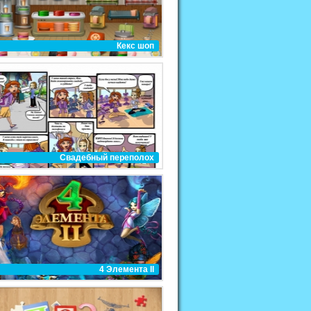
Кекс шоп
Свадебный переполох
4 Элемента II