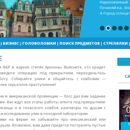
Кекс шоп Как в
Город солнца В
погоды
|
БИЗНЕС
|
ГОЛОВОЛОМКИ
|
ПОИСК ПРЕДМЕТОВ
|
СТРЕЛЯЛКИ
Е
Поиск
 ФБР в жарких степях Аризоны. Выясните, кто крадет
оведите операцию под прикрытием: переоденьтесь
С
боту. Собирайте улики и общайтесь с ковбоями —
лее серьезное преступление!
ие в американской провинции — босс дал вам задание
е. Вас ждут все этапы работы агента под прикрытием:
иканца и в техасского ковбоя, разговоры по душам с
 и исследование улик в походной лаборатории.
ками на ферме не забывайте про мексиканский или
скрыли. Возможно, вам даже придется пострелять пустые