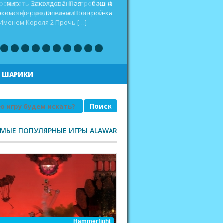
оспитать дракона 2 Построй-ка 4.
еселая ферма. Викинги Повелитель
|
ШАРИКИ
АМЫЕ ПОПУЛЯРНЫЕ ИГРЫ ALAWAR
Hammerfight