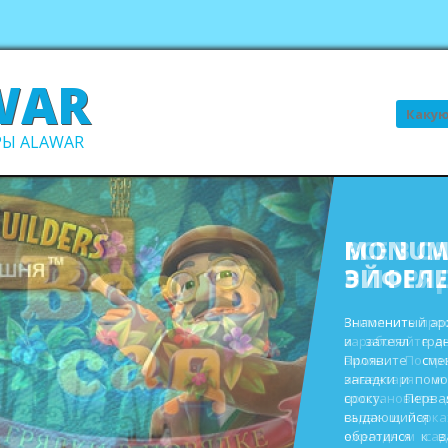
WAR
Поиск
Ы ALAWAR
ВСЕ В С
В ПОРЯ
Выполните про
заработайте д
виллы. Пост
инвентаря и
восстановите 
садах и парк
ежегодном сад