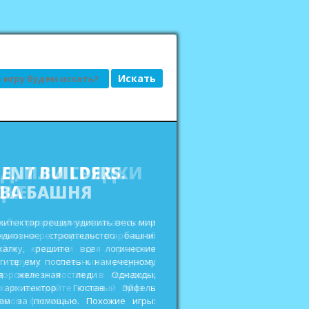
АД, ИЛИ ГРЯДКИ
ДКЕ
сьбы привередливых заказчиков и
еньги на реставрацию старенькой
ройте кладовки для хранения
 других полезных ресурсов,
дорожки и мостики в городских
ах и выиграйте главный приз в
овом фестивале. Похожие игры: