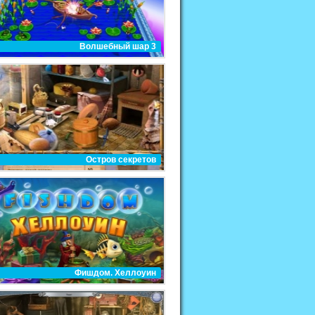
Волшебный шар 3
Остров секретов
Фишдом. Хеллоуин