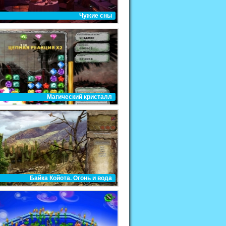
Чужие сны
Магический кристалл
Байка Койота. Огонь и вода