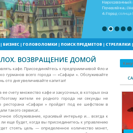
Кекс шоп Как в
Город солнца В
погоды
|
БИЗНЕС
|
ГОЛОВОЛОМКИ
|
ПОИСК ПРЕДМЕТОВ
|
СТРЕЛЯЛКИ
ЛОХ. ВОЗВРАЩЕНИЕ ДОМОЙ
Поиск
авлять кафе. Присоединяйтесь к предприимчивой Фло и
ко гурманов всего города — «Сафари «. Обслуживайте
С
нь ото дня увеличивайте капитал!
 ее счету множество кафе и закусочных, в которых она
 Поэтому жители ее родного города ни секунды не
го ресторана «Сафари » пройдет под ее шефством в
ли такого сервиса!..
очное обслуживание, красивый интерьер и… всегда к
 ли еще будет, когда вы присоединитесь к управлению
дет стоять цель — определенное количество монет,