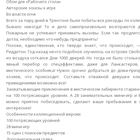
Обои для «Рабочего стола»
Авторские эскизы к игре
Во власти огня
Всего за пару дней в Трентоне были побиты все рекорды по коли
бывало никогда! То и дело самопроизвольно возгораются д
Пожарные не успевают принимать вызовы. Если так продлится
дотла, необходимо что-нибудь предпринять!
Похоже, единственная, кто твердо знает, что происходит, 
Риддлтон. Год назад нечто подобное случилось на острове Свобо
из воздуха соткался Дом 1000 дверей. Но тогда не было столь
явный перебор со спецэффектами, даже для Ланкастеров,
мистического особняка! Нужно срочно добраться до дома-приз
хозяев, что происходит. Составьте отважной девушке к
привидениями возможно все!
Захватывающие приключения в мистическом лабиринте старинн
на 100 потрясающих уровнях. А 28 занимательных мини-игр и 
можно приятно побеседовать, сделают ваше пребывание в 
интереснее!
Особенности коллекционной версии:
100 потрясающих уровней
28 мини-игр
15 сцен с поиском предметов
Дополнительная глава