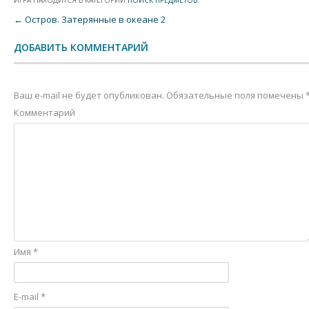
ИГРА НАХОДИТСЯ В КАТЕГОРИИ
ПОИСК ПРЕДМЕТОВ
.
Post navigation
←
Остров. Затерянные в океане 2
ДОБАВИТЬ КОММЕНТАРИЙ
Ваш e-mail не будет опубликован.
Обязательные поля помечены
Комментарий
Имя
*
E-mail
*