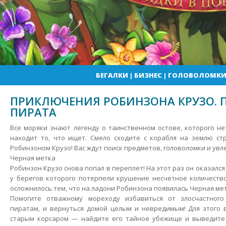
БЕГАЛКИ
|
БИЗНЕС
|
ГОЛОВОЛОМК
ПРИКЛЮЧЕНИЯ РОБИНЗОНА КРУЗО. 
ПИРАТА
Все моряки знают легенду о таинственном остове, которого н
находит то, что ищет. Смело сходите с корабля на землю ст
Робинзоном Крузо! Вас ждут поиск предметов, головоломки и ув
Черная метка
Робинзон Крузо снова попал в переплет!
На этот раз он оказался
у берегов которого потерпели крушение несчетное количеств
осложнилось тем, что на ладони Робинзона появилась Черная м
Помогите отважному мореходу избавиться от злосчастного
пиратам, и вернуться домой целым и невредимым! Для этого 
старым корсаром — найдите его тайное убежище и выведите