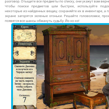
разговор. Отыщите все предметы по списку, они укажут вам верн
Чтобы поиски предметов шли быстрее, используйте подск
некоторые из найденных вещиц: сохраняйте их в инвентаре, а п
экране загорятся зеленые огоньки. Решайте головоломки, прох
появятся все шансы обмануть судьбу. Йо-хо-хо!