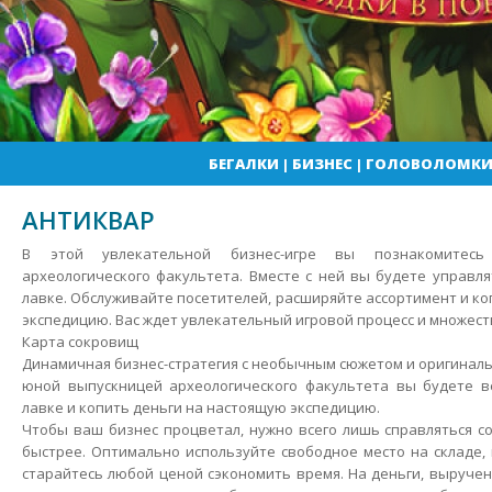
БЕГАЛКИ
|
БИЗНЕС
|
ГОЛОВОЛОМК
АНТИКВАР
В этой увлекательной бизнес-игре вы познакомитес
археологического факультета. Вместе с ней вы будете управл
лавке. Обслуживайте посетителей, расширяйте ассортимент и к
экспедицию. Вас ждет увлекательный игровой процесс и множест
Карта сокровищ
Динамичная бизнес-стратегия с необычным сюжетом и оригиналь
юной выпускницей археологического факультета вы будете в
лавке и копить деньги на настоящую экспедицию.
Чтобы ваш бизнес процветал, нужно всего лишь справляться с
быстрее. Оптимально используйте свободное место на складе
старайтесь любой ценой сэкономить время. На деньги, выруче